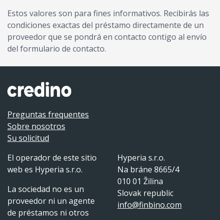
Estos valores son para fines informativos. Recibirás las
condiciones exactas del préstamo directamente de un
proveedor que se pondrá en contacto contigo al envío
del formulario de contacto.
Preguntas frequentes
Sobre nosotros
Su solicitud
El operador de este sitio
Hyperia s.r.o.
web es Hyperia s.r.o.
Na bráne 8665/4
010 01 Žilina
La sociedad no es un
Slovak republic
proveedor ni un agente
info@finbino.com
de préstamos ni otros